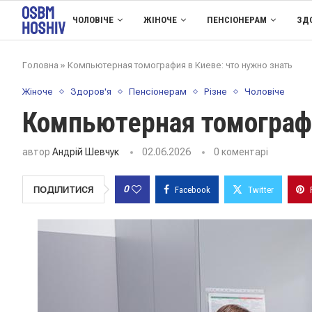
ЧОЛОВІЧЕ
ЖІНОЧЕ
ПЕНСІОНЕРАМ
ЗД
Головна
»
Компьютерная томография в Киеве: что нужно знать
Жіноче
Здоров'я
Пенсіонерам
Різне
Чоловіче
Компьютерная томографи
автор
Андрій Шевчук
02.06.2026
0 коментарі
0
ПОДІЛИТИСЯ
Facebook
Twitter