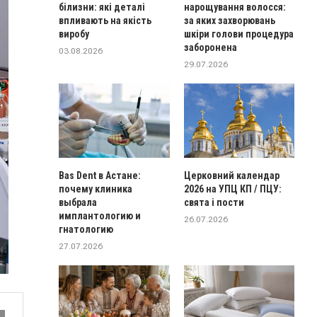
білизни: які деталі
нарощування волосся:
впливають на якість
за яких захворювань
виробу
шкіри голови процедура
заборонена
03.08.2026
29.07.2026
Bas Dent в Астане:
Церковний календар
почему клиника
2026 на УПЦ КП / ПЦУ:
выбрала
свята і пости
имплантологию и
26.07.2026
гнатологию
27.07.2026