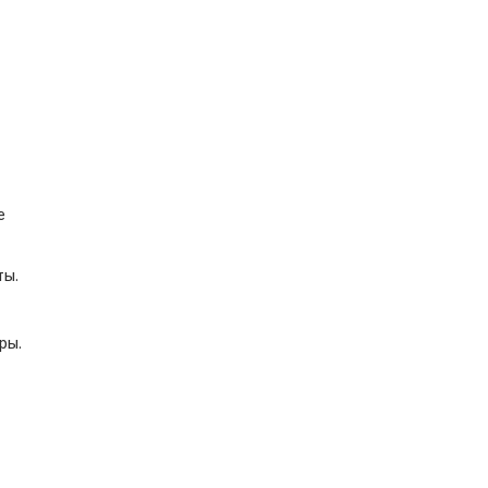
е
ты.
ры.