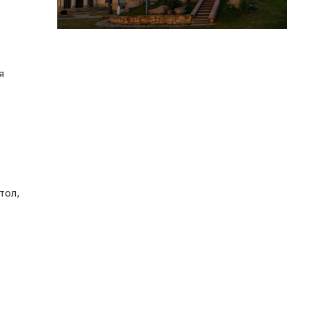
я
тол,