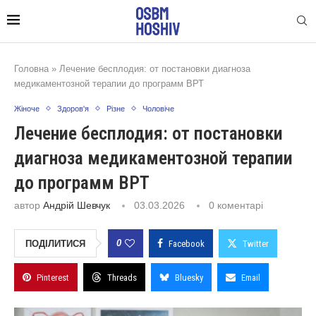
Головна
»
Лечение бесплодия: от постановки диагноза
медикаментозной терапии до программ ВРТ
Жіноче
Здоров'я
Різне
Чоловіче
Лечение бесплодия: от постановки
диагноза медикаментозной терапии
до программ ВРТ
автор
Андрій Шевчук
03.03.2026
0 коментарі
0
ПОДІЛИТИСЯ
Facebook
Twitter
Pinterest
Threads
Bluesky
Email