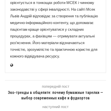
орієнтується в тонкощах роботи МСЕК і чинному
законодавстві у сфері інвалідності. На сайті Мсек
Львів Андрій відповідає за створення та публікацію
медично-інформаційного контенту, що допомагає
пацієнтам краще орієнтуватися у складних
процедурах, а фахівцям — отримувати актуальні
роз’яснення. Його матеріали відзначаються
точністю, зрозумілістю та практичною користю для
кожного відвідувача ресурсу.
попередній пост
Эко-тренды в общепите: почему бумажные тарелки —
выбор современных кафе и фудкортов
наступний пост