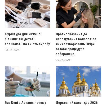
Фурнітура для нижньої
Протипоказання до
білизни: які деталі
нарощування волосся: за
впливають на якість виробу
яких захворювань шкіри
голови процедура
03.08.2026
заборонена
29.07.2026
Bas Dent в Астане: почему
Церковний календар 2026