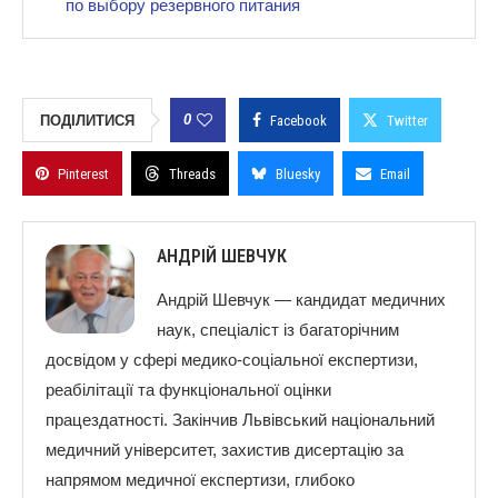
по выбору резервного питания
0
ПОДІЛИТИСЯ
Facebook
Twitter
Pinterest
Threads
Bluesky
Email
АНДРІЙ ШЕВЧУК
Андрій Шевчук — кандидат медичних
наук, спеціаліст із багаторічним
досвідом у сфері медико-соціальної експертизи,
реабілітації та функціональної оцінки
працездатності. Закінчив Львівський національний
медичний університет, захистив дисертацію за
напрямом медичної експертизи, глибоко