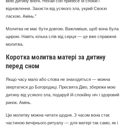
мою дитину вночі. Нехай сон принесе їй спокій і
відновлення. Захисти від усякого зла, укрий Своєю
ласкою. Амінь.”
Молитва не має бути довгою. Важливіше, щоб вона була
щирою. Навіть кілька слів від серця — це вже справжня
молитва.
Коротка молитва матері за дитину
перед сном
Якщо часу мало або слова не знаходяться — можна
звертатися до Богородиці. Пресвята Діво, збережи мою
дитину від усякого зла, подаруй їй спокійну ніч і здоровий
ранок. Амінь.
Цю молитву можна читати щодня. З часом вона стає
частиною вечірнього ритуалу — для матері так само, як і