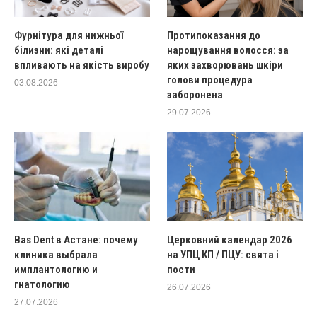
Фурнітура для нижньої
Протипоказання до
білизни: які деталі
нарощування волосся: за
впливають на якість виробу
яких захворювань шкіри
голови процедура
03.08.2026
заборонена
29.07.2026
Bas Dent в Астане: почему
Церковний календар 2026
клиника выбрала
на УПЦ КП / ПЦУ: свята і
имплантологию и
пости
гнатологию
26.07.2026
27.07.2026