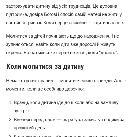
застрахувати дитину від усіх труднощів. Це духовна
підтримка, довіра Богові і спосіб самій матері не жити у
постійній тривозі. Коли серце спокійне — і дитині легше.
Молитися за дітей починають ще до народження. І не
зупиняються, навіть коли діти вже дорослі й живуть
окремо. Бо батьківське серце не знає, коли “досить”.
Коли молитися за дитину
Немає строгих правил — молитися можна завжди. Але є
моменти, коли це особливо доречно:
Вранці, коли дитина іде до школи або на важливу
зустріч.
Ввечері перед сном — як ритуал захисту і подяки за
прожитий день.
Коли дитина хвора або переживає щось складне.