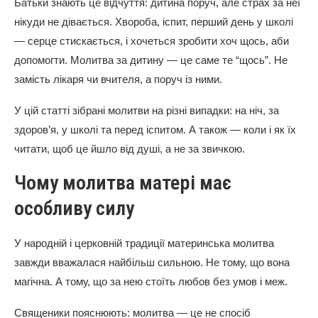
Батьки знають це відчуття: дитина поруч, але страх за неї
нікуди не дівається. Хвороба, іспит, перший день у школі
— серце стискається, і хочеться зробити хоч щось, аби
допомогти. Молитва за дитину — це саме те “щось”. Не
замість лікаря чи вчителя, а поруч із ними.
У цій статті зібрані молитви на різні випадки: на ніч, за
здоров’я, у школі та перед іспитом. А також — коли і як їх
читати, щоб це йшло від душі, а не за звичкою.
Чому молитва матері має
особливу силу
У народній і церковній традиції материнська молитва
завжди вважалася найбільш сильною. Не тому, що вона
магічна. А тому, що за нею стоїть любов без умов і меж.
Священики пояснюють: молитва — це не спосіб