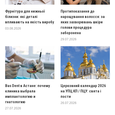
Фурнітура для нижньої
Протипоказання до
білизни: які деталі
нарощування волосся: за
впливають на якість виробу
яких захворювань шкіри
голови процедура
03.08.2026
заборонена
29.07.2026
Bas Dent в Астане: почему
Церковний календар 2026
клиника выбрала
на УПЦ КП / ПЦУ: свята і
имплантологию и
пости
гнатологию
26.07.2026
27.07.2026