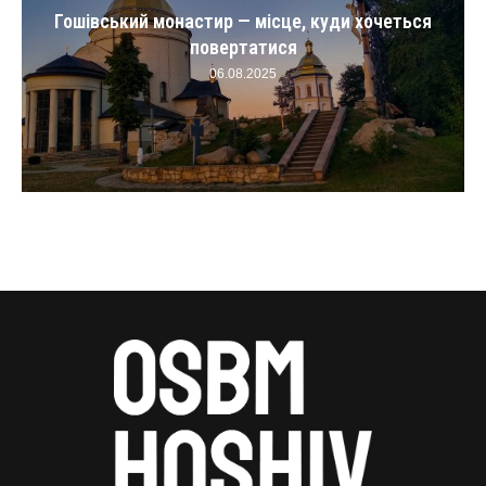
и хочеться
Служба Божа в Гошеві сьогодні: розк
трансляції і...
06.08.2025