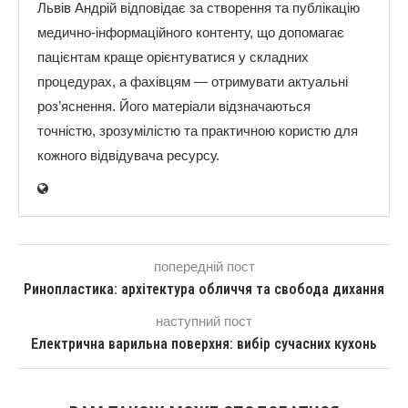
Львів Андрій відповідає за створення та публікацію
медично-інформаційного контенту, що допомагає
пацієнтам краще орієнтуватися у складних
процедурах, а фахівцям — отримувати актуальні
роз’яснення. Його матеріали відзначаються
точністю, зрозумілістю та практичною користю для
кожного відвідувача ресурсу.
попередній пост
Ринопластика: архітектура обличчя та свобода дихання
наступний пост
Електрична варильна поверхня: вибір сучасних кухонь