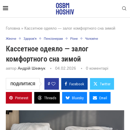
Головна
»
Кассетное одеяло — залог комфортного сна зимой
Жіноче
Здоров'я
Пенсіонерам
Різне
Чоловіче
Кассетное одеяло — залог
комфортного сна зимой
автор
Андрій Шевчук
04.02.2026
0 коментарі
0
ПОДІЛИТИСЯ
Facebook
Twitter
Pinterest
Threads
Bluesky
Email