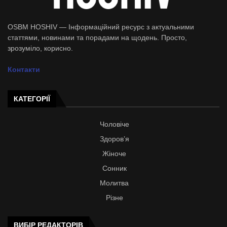
OSBM HOSHIV — Інформаційний ресурс з актуальними
статтями, новинами та порадами на щодень. Просто,
зрозуміло, корисно.
Контакти
КАТЕГОРІЇ
Чоловіче
Здоров’я
Жіноче
Сонник
Молитва
Різне
ВИБІР РЕДАКТОРІВ