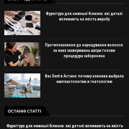
Фурнітура для нижньої білизни: які деталі
впливають на якість виробу
Протипоказання до нарощування волосся:
за яких захворювань шкіри голови
процедура заборонена
Bas Dent в Астане: почему клиника выбрала
имплантологию и гнатологию
ОСТАННІ СТАТТІ
Фурнітура для нижньої білизни: які деталі впливають на якість