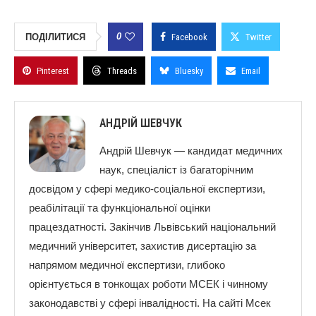
0
ПОДІЛИТИСЯ
Facebook
Twitter
Pinterest
Threads
Bluesky
Email
АНДРІЙ ШЕВЧУК
Андрій Шевчук — кандидат медичних
наук, спеціаліст із багаторічним
досвідом у сфері медико-соціальної експертизи,
реабілітації та функціональної оцінки
працездатності. Закінчив Львівський національний
медичний університет, захистив дисертацію за
напрямом медичної експертизи, глибоко
орієнтується в тонкощах роботи МСЕК і чинному
законодавстві у сфері інвалідності. На сайті Мсек