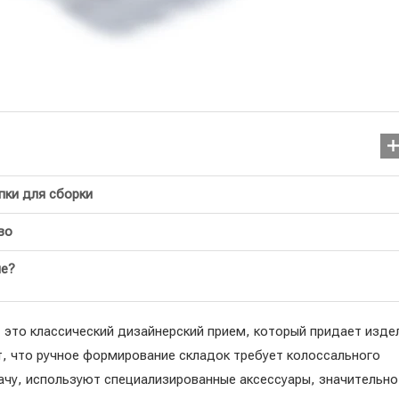
ки для сборки
во
не?
Йорданська вода: сила в
 это классический дизайнерский прием, который придает изд
традицій і пам’яті
т, что ручное формирование складок требует колоссального
05.08.2025
дачу, используют специализированные аксессуары, значительно