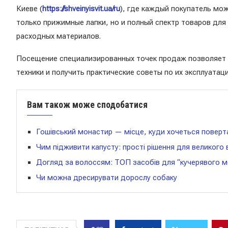
Киеве (
https://shveinyisvit.ua/ru
), где каждый покупатель мо
только прижимные лапки, но и полный спектр товаров дл
расходных материалов.
Посещение специализированных точек продаж позволяет 
техники и получить практические советы по их эксплуатац
Вам також може сподобатися
Гошівський монастир — місце, куди хочеться поверт
Чим підживити капусту: прості рішення для великого
Догляд за волоссям: ТОП засобів для “кучерявого м
Чи можна дресирувати дорослу собаку