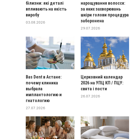
білизни: які деталі
нарощування волосся:
впливають на якість
за яких захворювань
виробу
шкіри голови процедура
заборонена
03.08.2026
29.07.2026
Bas Dent в Астане:
Церковний календар
почему клиника
2026 на УПЦ КП / ПЦУ:
выбрала
свята і пости
имплантологию и
26.07.2026
гнатологию
27.07.2026