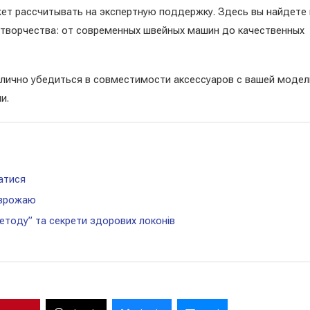
жет рассчитывать на экспертную поддержку. Здесь вы найдете 
я творчества: от современных швейных машин до качественных
лично убедиться в совместимости аксессуаров с вашей моде
ии.
атися
 врожаю
етоду” та секрети здорових локонів