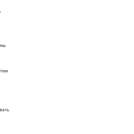
ь
ны.
 тем
вать