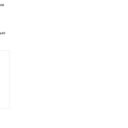
не
лью