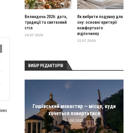
Великдень 2026: дата,
Як вибрати подушку для
традиції та святковий
сну: основні критерії
стіл
комфортного
відпочинку
24.07.2026
22.07.2026
ВИБІР РЕДАКТОРІВ
іри,
Гошівський монастир — місце, куди
елию
хочеться повертатися
06.08.2025