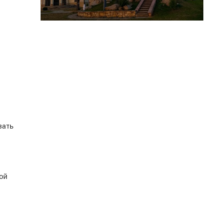
вать
ой