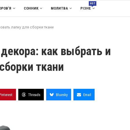
HOT
ОРОВ’Я
СОННИК
МОЛИТВА
РІЗНЕ
овать лапку для сборки ткани
 декора: как выбрать и
 сборки ткани
Pinterest
Threads
Bluesky
Email