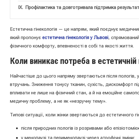
Профілактика та довготривала підтримка результа
Естетична гінекологія — це напрям, який поєднує медичний 
який пропонує
естетична гінекологія у Львові
, спрямований
фізичного комфорту, впевненості в собі та якості життя.
Коли виникає потреба в естетичній 
Найчастіше до цього напряму звертаються після пологів, у 
втручань. Зниження тонусу тканин, сухість, дискомфорт під
впливати не лише на фізичний стан, а й на емоційне самопо
медичну проблему, а не як «незручну тему».
Типові ситуації, коли жінки звертаються до естетичного гі
після природних пологів із розривами або епізіотоміє
у менопаузі та перименопаузі через атрофічні зміни;