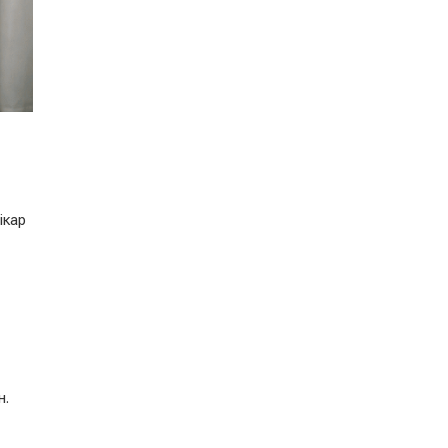
ікар
н.