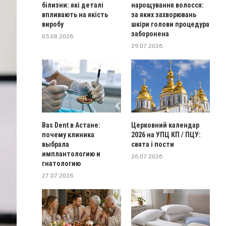
білизни: які деталі
нарощування волосся:
впливають на якість
за яких захворювань
виробу
шкіри голови процедура
заборонена
03.08.2026
29.07.2026
Bas Dent в Астане:
Церковний календар
почему клиника
2026 на УПЦ КП / ПЦУ:
выбрала
свята і пости
имплантологию и
26.07.2026
гнатологию
27.07.2026