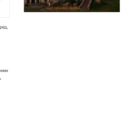
хід,
чних
ь