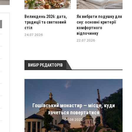
Великдень 2026: дата,
Як вибрати подушку для
традиції та святковий
сну: основні критерії
стіл
комфортного
відпочинку
24.07.2026
22.07.2026
ВИБІР РЕДАКТОРІВ
іри,
Гошівський монастир — місце, куди
хочеться повертатися
06.08.2025