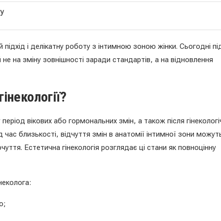
ту
підхід і делікатну роботу з інтимною зоною жінки. Сьогодні під
 не на зміну зовнішності заради стандартів, а на відновлення
гінекології?
період вікових або гормональних змін, а також після гінекологі
 час близькості, відчуття змін в анатомії інтимної зони можут
чуття. Естетична гінекологія розглядає ці стани як повноцінну
неколога:
ю;