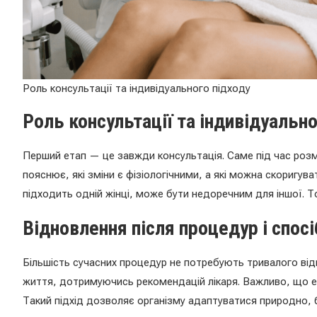
Роль консультації та індивідуального підходу
Роль консультації та індивідуально
Перший етап — це завжди консультація. Саме під час розмо
пояснює, які зміни є фізіологічними, а які можна скоригуват
підходить одній жінці, може бути недоречним для іншої. Т
Відновлення після процедур і спос
Більшість сучасних процедур не потребують тривалого ві
життя, дотримуючись рекомендацій лікаря. Важливо, що еф
Такий підхід дозволяє організму адаптуватися природно, бе