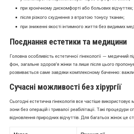
при хронічному дискомфорті або больових відчуттях;
після різкого схуднення з втратою тонусу тканин;
при зниженні якості інтимного життя без видимих ме
Поєднання естетики та медицини
Головна особливість естетичної гінекології — медичний пі
фон, загальне здоров’я жінки та лише після цього пропонує
розвивається саме завдяки комплексному баченню: важливи
Сучасні можливості без хірургії
Сьогодні естетична гінекологія все частіше використовує
зони без операцій і тривалої реабілітації. Такі процедур
відновлення природних відчуттів. Для багатьох жінок це с