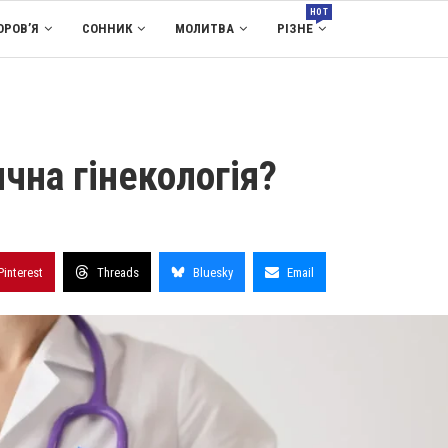
HOT
ОРОВ’Я
СОННИК
МОЛИТВА
РІЗНЕ
чна гінекологія?
Pinterest
Threads
Bluesky
Email