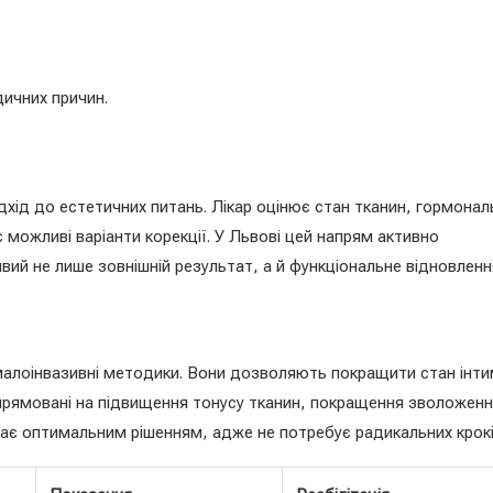
дичних причин.
дхід до естетичних питань. Лікар оцінює стан тканин, гормонал
 можливі варіанти корекції. У Львові цей напрям активно
й не лише зовнішній результат, а й функціональне відновленн
 малоінвазивні методики. Вони дозволяють покращити стан інти
и спрямовані на підвищення тонусу тканин, покращення зволоженн
тає оптимальним рішенням, адже не потребує радикальних крокі