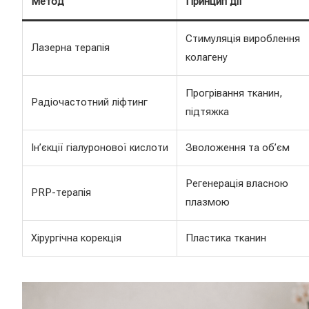
Метод
Принцип дії
Стимуляція вироблення
Лазерна терапія
колагену
Прогрівання тканин,
Радіочастотний ліфтинг
підтяжка
Ін’єкції гіалуронової кислоти
Зволоження та об’єм
Регенерація власною
PRP-терапія
плазмою
Хірургічна корекція
Пластика тканин