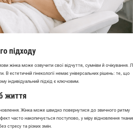
го підходу
ви жінка може озвучити свої відчуття, сумніви й очікування. Л
и. В естетичній гінекології немає універсальних рішень: те, що
ому індивідуальний підхід є ключовим.
іб життя
дновлення. Жінка може швидко повернутися до звичного ритму
ект часто накопичується поступово, у міру відновлення ткани
з стресу та різких змін.