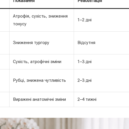
Показання
Реабілітація
Атрофія, сухість, зниження
1–2 дні
тонусу
Зниження тургору
Відсутня
Сухість, атрофічні зміни
1–3 дні
Рубці, знижена чутливість
2–3 дні
Виражені анатомічні зміни
2–4 тижні