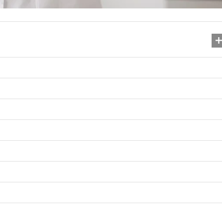
Йорданська вода: сила в
традицій і пам’яті
05.08.2025