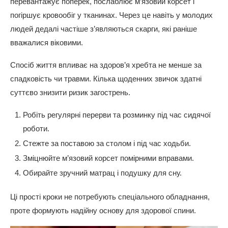
перевантажує поперек, послаблює м’язовий корсет і
погіршує кровообіг у тканинах. Через це навіть у молодих
людей дедалі частіше з’являються скарги, які раніше
вважалися віковими.
Спосіб життя впливає на здоров’я хребта не менше за
спадковість чи травми. Кілька щоденних звичок здатні
суттєво знизити ризик загострень.
Робіть регулярні перерви та розминку під час сидячої
роботи.
Стежте за поставою за столом і під час ходьби.
Зміцнюйте м’язовий корсет помірними вправами.
Обирайте зручний матрац і подушку для сну.
Ці прості кроки не потребують спеціального обладнання,
проте формують надійну основу для здорової спини.