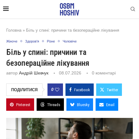
Головна
»
Біль у спині: причини та безопераційне лікування
Жіноче
Здоров'я
Різне
Чоловіче
Біль у спині: причини та
безопераційне лікування
автор
Андрій Шевчук
08.07.2026
0 коментарі
0
ПОДІЛИТИСЯ
Facebook
Twitter
Pinterest
Threads
Bluesky
Email