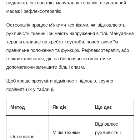
виділяють остеопатію, мануальну терапію, лікувальний
масаж і рефлексотерапію.
Остеопатія працює м’якими техніками, які відновлюють
рухливість тканин і знімають напруження в тілі. Мануальна
терапія впливає на хребет і суглоби, повертаючи їм
правильне положення та функцію. Рефлексотерапія, або
голковколювання, діє на біологічно активні точки,
допомагаючи зменшити біль і спазм.
Щоб краще зрозуміти відмінності підходів, зручно
порівняти їх у таблиці.
Метод
Як діє
Що дає
Відновлює
М’які техніки
рухливість і
Остеопатія