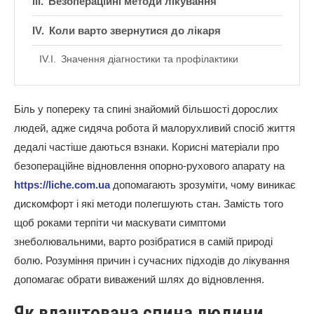
Безопераційні методи лікування
Коли варто звернутися до лікаря
Значення діагностики та профілактики
Біль у попереку та спині знайомий більшості дорослих
людей, адже сидяча робота й малорухливий спосіб життя
дедалі частіше даються взнаки. Корисні матеріали про
безопераційне відновлення опорно-рухового апарату на
https://liche.com.ua
допомагають зрозуміти, чому виникає
дискомфорт і які методи полегшують стан. Замість того
щоб роками терпіти чи маскувати симптоми
знеболювальними, варто розібратися в самій природі
болю. Розуміння причин і сучасних підходів до лікування
допомагає обрати виважений шлях до відновлення.
Як влаштована спина людини